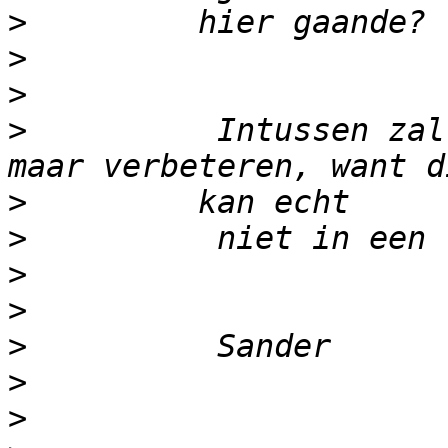
>
>
>
>
          Intussen zal
>
>
>
>
>
>
>