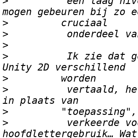
>
          een laag niv
>
>
>
>
          Ik zie dat g
>
>
          vertaald, he
>
>
          verkeerde vo