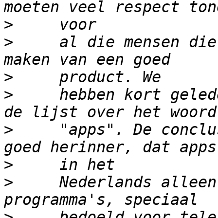
>
>
     al die mensen die
>
>
     hebben kort geled
>
     "apps". De conclu
>
>
     Nederlands alleen
>
     bedoeld voor tele