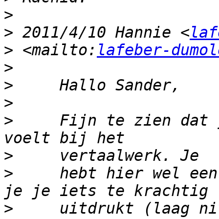
>
>
 2011/4/10 Hannie <
laf
>
 <mailto:
lafeber-dumol
>
>
>
>
     Fijn te zien dat 
>
>
     hebt hier wel een
>
     uitdrukt (laag ni