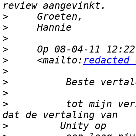
>
>
>
>
     Op 08-04-11 12:22
>
     <mailto:
redacted 
>
>
>
>
          tot mijn ver
>