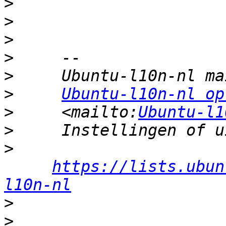
>
>
>
>
>
>
Ubuntu-l10n-nl op
>
     <mailto:
Ubuntu-l1
>
>
https://lists.ubun
l10n-nl
>
>