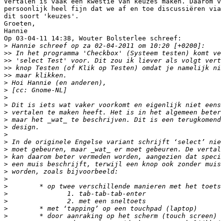
Vertalen is vaak een kwestie van keuzes maken. Daarom v
persoonlijk heel fijn dat we af en toe discussiëren via
dit soort 'keuzes'.

Groeten,

Hannie

Op 03-04-11 14:38, Wouter Bolsterlee schreef:

>
>>
>>
>>
>>
>
>
>
>
>
>
>
>
>
>
>
>
>
>
>
>
>
>
>