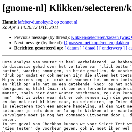
[gnome-nl] Klikken/selecteren/k
Hannie
lafeber-dumoleyn2 op zonnet.nl
Zo Apr 3 14:26:12 UTC 2011
Previous message (by thread):
Klikken/selecteren/kiezen (was
Next message (by thread):
Oppassen met kopiëren en plakken
Berichten gesorteerd op:
[ datum ]
[ draad ]
[ onderwerp ]
[ a
Deze analyse van Wouter is heel verhelderend. We hebben
de discussie gehad over het vertalen van 'click button'
button', waarbij sommigen, in beide gevallen, de voorke
'druk op' omdat er ook mensen zijn die alleen het toets
Mijns inziens zeg je 'druk op' wanneer het om een toets
en 'klik op' als het om een getekende 'knop' op het sch
doorgaans op klikt (maar ik ben een fervente muisgebrui
manier, zoals hier door Wouter beschreven, zou dus kunn
nnn'. Het is zeker waar dat er ook mensen zijn die geen
en dus ook niet klikken maar, na selecteren, op Enter d
is selecteren toch een andere handeling, al dan niet me
selecteer je iets door er 1x op te klikken of er naarto
Vervolgens moet je nog het commando uitvoeren door 1. d
enter.

In het geval van Checkbox kunnen we voor Select Test we
'Kies Testen' de voorkeur geven, ook al moet ik er wel 