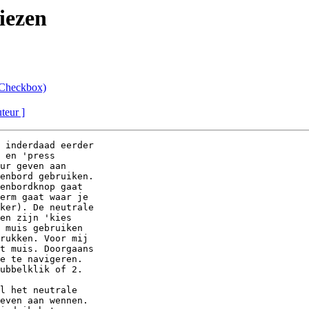
iezen
: Checkbox)
uteur ]
 inderdaad eerder 

 en 'press 

ur geven aan 

enbord gebruiken. 

enbordknop gaat 

erm gaat waar je 

ker). De neutrale 

en zijn 'kies 

 muis gebruiken 

rukken. Voor mij 

t muis. Doorgaans 

e te navigeren. 

ubbelklik of 2. 

l het neutrale 

even aan wennen.
