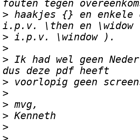
>
 haakjes {} en enkele 
>
>
>
 Ik had wel geen Neder
>
>
>
>
>
>