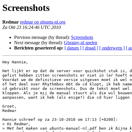
Screenshots
Redmar
redmar op ubuntu-nl.org
Za Okt 23 16:24:46 UTC 2010
Previous message (by thread):
Screenshots
Next message (by thread):
Gbrainy-nl spelen
Berichten gesorteerd op:
[ datum ]
[ draad ]
[ onderwerp ]
[ a
Hey Hannie,

Het lijkt er op dat de server voor quickshot stuk is, d
gefixt hebben zitten screenshots er niet in (er hoeft e
Voordat we de definitieve versie uitgeven moet ik wel n
of het deel over Rhythmbox mbt de cd klopt, ik heb name
cd gebruikt voor de screenshots. Dus de tekst moet wel 
kloppen. Als je mij de manual stuurt als die wil bouwen
aanpassen, want ik heb (als enige?) die cd hier liggen 
Groet,

Redmar

Hannie schreef op za 23-10-2010 om 17:13 [+0200]:

>
>