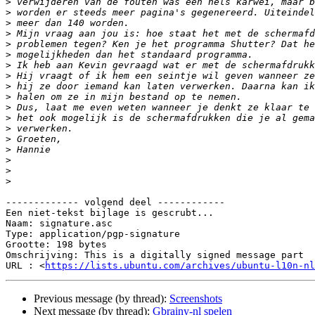
>
>
>
>
>
>
>
>
>
>
>
>
>
>
>
>
>
>
------------- volgend deel ------------

Een niet-tekst bijlage is gescrubt...

Naam: signature.asc

Type: application/pgp-signature

Grootte: 198 bytes

Omschrijving: This is a digitally signed message part

URL : <
https://lists.ubuntu.com/archives/ubuntu-l10n-nl
Previous message (by thread):
Screenshots
Next message (by thread):
Gbrainy-nl spelen