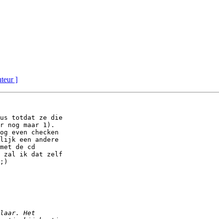
uteur ]
us totdat ze die

r nog maar 1).

og even checken

lijk een andere

met de cd

 zal ik dat zelf

;)
