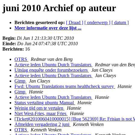
juni 2010 Archief op auteur
Berichten gesorteerd op:
[ Draad ]
[ onderwerp ]
[ datum ]
Meer informatie over deze lijst ...
Begin:
Di Jun 1 21:13:30 UTC 2010
Einde:
Do Jun 24 07:47:38 UTC 2010
Berichten:
16
OTRS
Redmar van den Berg
Actieve leden Ubuntu Dutch Translators
Redmar van den Ber
Uitslag enquête onder forumbezoekers
Jan Claeys
Actieve leden Ubuntu Dutch Translators
Jan Claeys
Gimp
Jan Claeys
Fwd: Ubuntu Translations teams healthcheck survey
Hannie
Gimp
Hannie
Actieve leden Ubuntu Dutch Translators
Hannie
Status vertaling ubuntu Manual
Hannie
Weinig tijd om te vertalen
Hannie
Niet West-Fries, maar Fries
Hannie
[Ticket#2010060410000015] [Bug 562369] Re: Frisian is not We
Afmelden vergadering 2 juni
Kenneth Venken
OTRS
Kenneth Venken