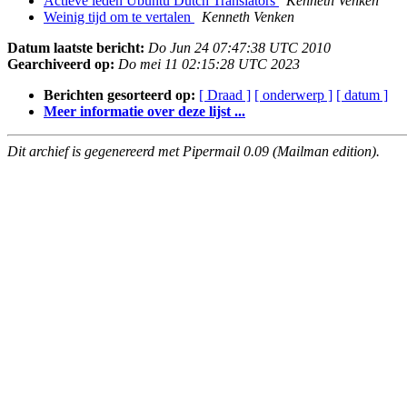
Actieve leden Ubuntu Dutch Translators
Kenneth Venken
Weinig tijd om te vertalen
Kenneth Venken
Datum laatste bericht:
Do Jun 24 07:47:38 UTC 2010
Gearchiveerd op:
Do mei 11 02:15:28 UTC 2023
Berichten gesorteerd op:
[ Draad ]
[ onderwerp ]
[ datum ]
Meer informatie over deze lijst ...
Dit archief is gegenereerd met Pipermail 0.09 (Mailman edition).