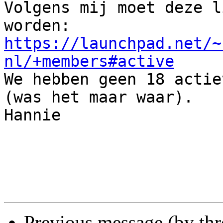
Volgens mij moet deze l
https://launchpad.net/~
nl/+members#active

We hebben geen 18 actie
(was het maar waar).

Hannie

Previous message (by th