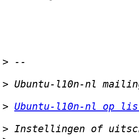
>
>
>
Ubuntu-l10n-nl op lis
>