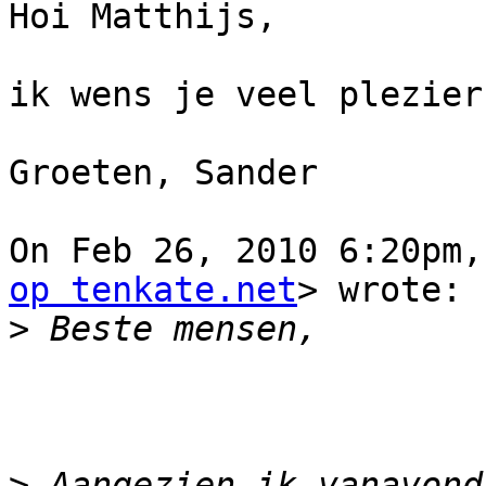
Hoi Matthijs,

ik wens je veel plezier
Groeten, Sander

On Feb 26, 2010 6:20pm,
op tenkate.net
> wrote:

>
>
 Aangezien ik vanavond