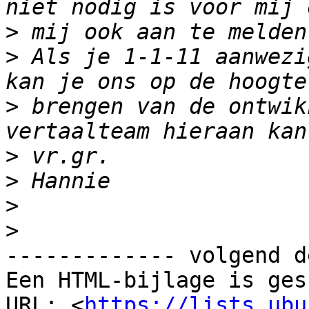
>
>
 Als je 1-1-11 aanwezi
>
 brengen van de ontwik
>
>
>
>
------------- volgend d
Een HTML-bijlage is ges
URL: <
https://lists.ubu