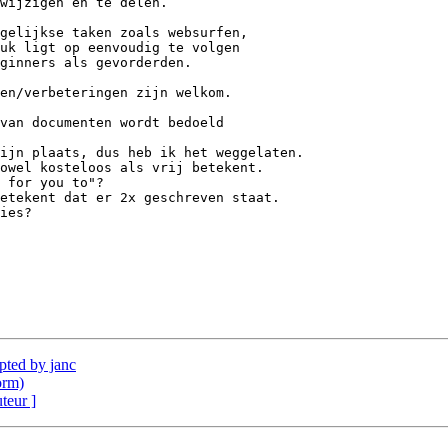
gelijkse taken zoals websurfen,

uk ligt op eenvoudig te volgen

ginners als gevorderden.

en/verbeteringen zijn welkom.

van documenten wordt bedoeld

ijn plaats, dus heb ik het weggelaten.

owel kosteloos als vrij betekent.

 for you to"?

etekent dat er 2x geschreven staat.

ies?

epted by janc
orm)
uteur ]