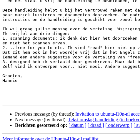
  en het staat u vrij de handleiding te downloaden, te wijzigen en te delen.

Deze handleiding helpt u bij het vertrouwd raken met da
naar muziek luisteren en documenten doorzoeken. De nadr
instructies en de handleiding is geschikt voor zowel be
Ik wil graag jullie mening over de vertaling. Wijziging
Ik twijfel aan drie dingen:

1. scanning documents: ik denk dat hier het doorzoeken 
en niet het scannen ervan.

2. ..free for you to etc. Ik vind "read" hier niet op z
Dat zit hem ook in het woordje vrij dat in het Engels z
Iemand een andere suggestie voor de vertaling van "free
3. designed heb ik vertaald door geschreven. Maar dat b
Zelf vind ik ontworpen voor.. niet mooi. Andere suggest
Groeten,

Hannie

Previous message (by thread):
Invitation to ubuntu-l10n-nl acc
Next message (by thread):
Tekst omslag handleiding (in boekv
Berichten gesorteerd op:
[ datum ]
[ draad ]
[ onderwerp ]
[ a
Meer informatie over de Ubuntu-l10n-nl maillijst