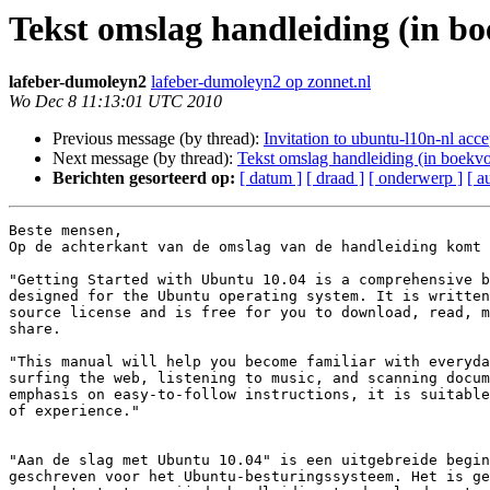
Tekst omslag handleiding (in b
lafeber-dumoleyn2
lafeber-dumoleyn2 op zonnet.nl
Wo Dec 8 11:13:01 UTC 2010
Previous message (by thread):
Invitation to ubuntu-l10n-nl acc
Next message (by thread):
Tekst omslag handleiding (in boekv
Berichten gesorteerd op:
[ datum ]
[ draad ]
[ onderwerp ]
[ a
Beste mensen,

Op de achterkant van de omslag van de handleiding komt 
"Getting Started with Ubuntu 10.04 is a comprehensive b
designed for the Ubuntu operating system. It is written
source license and is free for you to download, read, m
share.

"This manual will help you become familiar with everyda
surfing the web, listening to music, and scanning docum
emphasis on easy-to-follow instructions, it is suitable
of experience."

"Aan de slag met Ubuntu 10.04" is een uitgebreide begin
geschreven voor het Ubuntu-besturingssysteem. Het is ge