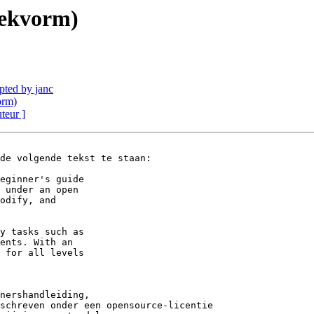
oekvorm)
epted by janc
orm)
uteur ]
de volgende tekst te staan:

eginner's guide

 under an open

odify, and

y tasks such as

ents. With an

 for all levels

nershandleiding,

schreven onder een opensource-licentie
