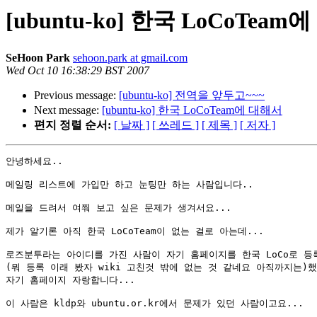
[ubuntu-ko] 한국 LoCoTeam
SeHoon Park
sehoon.park at gmail.com
Wed Oct 10 16:38:29 BST 2007
Previous message:
[ubuntu-ko] 전역을 앞두고~~~
Next message:
[ubuntu-ko] 한국 LoCoTeam에 대해서
편지 정렬 순서:
[ 날짜 ]
[ 쓰레드 ]
[ 제목 ]
[ 저자 ]
안녕하세요..

메일링 리스트에 가입만 하고 눈팅만 하는 사람입니다..

메일을 드려서 여쭤 보고 싶은 문제가 생겨서요...

제가 알기론 아직 한국 LoCoTeam이 없는 걸로 아는데...

로즈분투라는 아이디를 가진 사람이 자기 홈페이지를 한국 LoCo로 등록
(뭐 등록 이래 봤자 wiki 고친것 밖에 없는 것 같네요 아직까지는)했
자기 홈페이지 자랑합니다...

이 사람은 kldp와 ubuntu.or.kr에서 문제가 있던 사람이고요...
