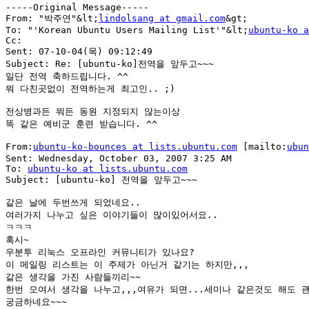
-----Original Message-----

From: "박주연"&lt;
lindolsang at gmail.com
&gt; 

To: "'Korean Ubuntu Users Mailing List'"&lt;
ubuntu-ko a
Cc: 

Sent: 07-10-04(목) 09:12:49

Subject: Re: [ubuntu-ko]전역을 앞두고~~~

일단 전역 축하드립니다. ^^

뭐 다친곳없이 전역하는게 최고인.. ;)

전상병과든 뭐든 동원 지정되지 않는이상

똑 같은 예비군 훈련 받습니다. ^^

From:
ubuntu-ko-bounces at lists.ubuntu.com
 [mailto:
ubun
Sent: Wednesday, October 03, 2007 3:25 AM

To: 
ubuntu-ko at lists.ubuntu.com
Subject: [ubuntu-ko] 전역을 앞두고~~~

같은 날에 두번쓰게 되었네요..

여러가지 나누고 싶은 이야기들이 많이있어서요..

ㅋㅋㅋ

혹시~

우분투 리눅스 오프라인 커뮤니티가 있나요?

이 메일링 리스트는 이 주제가 아닌거 같기는 하지만,,,

같은 생각을 가진 사람들끼리~~

한번 모여서 생각을 나누고,,,여유가 되면...세미나 같은것도 해도 괜
궁금하네요~~~
