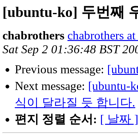
[ubuntu-ko] 두
chabrothers
chabrothers a
Sat Sep 2 01:36:48 BST 20
Previous message:
[ubun
Next message:
[ubuntu
식이 달라질 듯 합니다.
편지 정렬 순서:
[ 날짜 