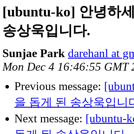
[ubuntu-ko] 안
송상욱입니다.
Sunjae Park
darehanl at g
Mon Dec 4 16:46:55 GMT 
Previous message:
[ub
을 돕게 된 송상욱입니다
Next message:
[ubunt