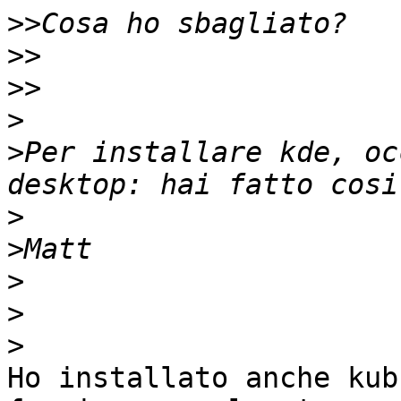
>>
>>
>>
>
>
Per installare kde, oc
>
>
>
>
>
Ho installato anche kub