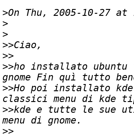
>
>
>
>>
>>
>>
ho installato ubuntu 
>>
Ho poi installato kde
>>
kde e tutte le sue ut
>>