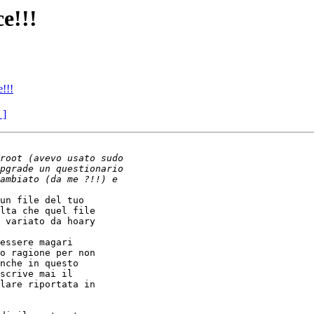
e!!!
!!!
 ]
lta che quel file 

 variato da hoary 

o ragione per non 

nche in questo 

scrive mai il 

lare riportata in 
