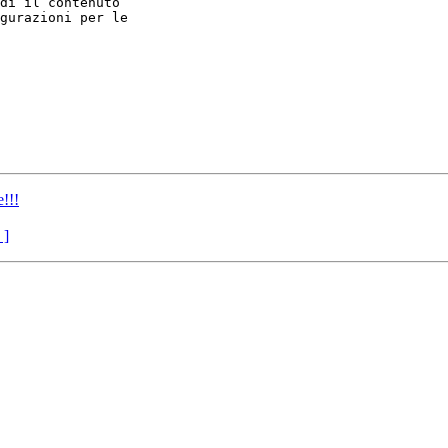
di il contenuto 

gurazioni per le 

!!!
 ]