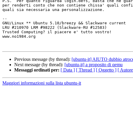
P.S.  Per quanto riguarda login.defs, basta che ne guar
per renderti conto che non contiene chissa' quali confi
quali sia necessaria una personalizzazione.

-- 

GNU/Linux ** Ubuntu 5.10/breezy && Slackware current

LRU #210970 LRM #98222 (Slackware-RU #12583)

Trusted Computing? il piacere e' tutto vostro!

www.no1984.org

Previous message (by thread):
[ubuntu-it] AIUTO dubbio atroce
Next message (by thread):
[ubuntu-it] a proposito di qemu
Messaggi ordinati per:
[ Data ]
[ Thread ]
[ Oggetto ]
[ Autore
Maggiori informazioni sulla lista ubuntu-it