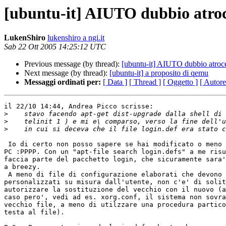
[ubuntu-it] AIUTO dubbio atroc
LukenShiro
lukenshiro a ngi.it
Sab 22 Ott 2005 14:25:12 UTC
Previous message (by thread):
[ubuntu-it] AIUTO dubbio atroce
Next message (by thread):
[ubuntu-it] a proposito di qemu
Messaggi ordinati per:
[ Data ]
[ Thread ]
[ Oggetto ]
[ Autore
il 22/10 14:44, Andrea Picco scrisse:

>
>
>
 Io di certo non posso sapere se hai modificato o meno un file del tuo 

PC :PPPP. Con un "apt-file search login.defs" a me risu
faccia parte del pacchetto login, che sicuramente sara'
a breezy.

 A meno di file di configurazione elaborati che devono essere magari 

personalizzati su misura dall'utente, non c'e' di solit
autorizzare la sostituzione del vecchio con il nuovo (a
caso pero', vedi ad es. xorg.conf, il sistema non sovra
vecchio file, a meno di utilzzare una procedura partico
testa al file).
