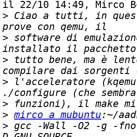
il 22/10 14:49, Mirco B
>
 Ciao a tutti, in ques
>
 software di emulazion
>
 tutto bene, ma è lent
>
 l'acceleratore (kqemu
>
>
mirco a mubuntu
>
 gcc -Wall -O2 -g -fno