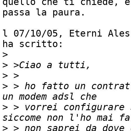
quello che ti chiede, e

passa la paura.

l 07/10/05, Eterni Ales
ha scritto:

>
>
>
>
 > ho fatto un contrat
>
 > vorrei configurare 
>
 > non saprei da dove 