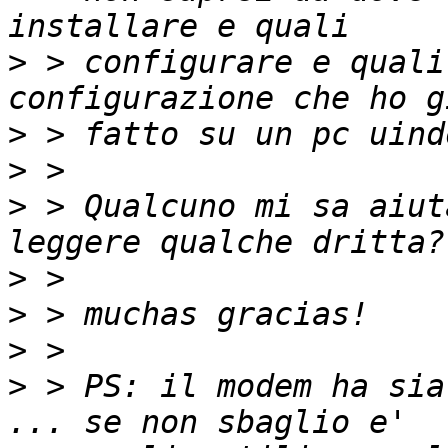
>
 > configurare e quali
>
>
>
 > Qualcuno mi sa aiut
>
>
>
>
 > PS: il modem ha sia