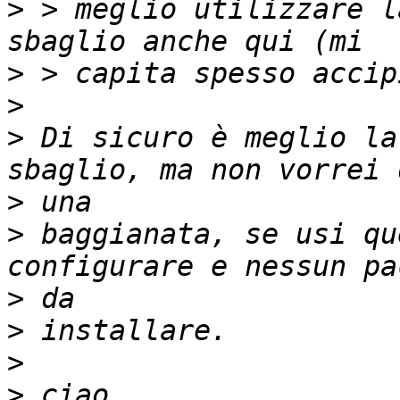
>
 > meglio utilizzare l
>
>
>
 Di sicuro è meglio la
>
>
 baggianata, se usi qu
>
>
>
>