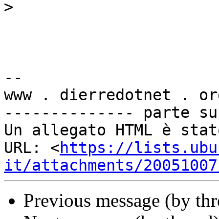
>
--

www . dierredotnet . org
-------------- parte su
Un allegato HTML è stat
URL: <
https://lists.ubu
it/attachments/20051007
Previous message (by th