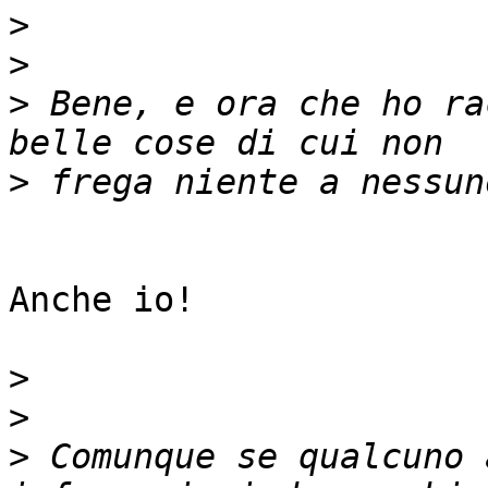
>
>
>
 Bene, e ora che ho ra
>
Anche io!

>
>
>
 Comunque se qualcuno 