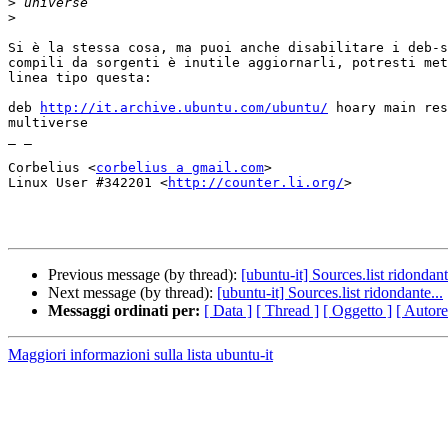
>
>
Si è la stessa cosa, ma puoi anche disabilitare i deb-s
compili da sorgenti è inutile aggiornarli, potresti met
linea tipo questa:

deb 
http://it.archive.ubuntu.com/ubuntu/
 hoary main res
multiverse

_ _

Corbelius <
corbelius a gmail.com
>

Linux User #342201 <
http://counter.li.org/
>

Previous message (by thread):
[ubuntu-it] Sources.list ridondant
Next message (by thread):
[ubuntu-it] Sources.list ridondante...
Messaggi ordinati per:
[ Data ]
[ Thread ]
[ Oggetto ]
[ Autore
Maggiori informazioni sulla lista ubuntu-it