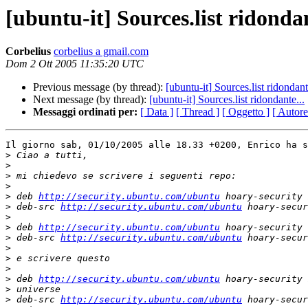
[ubuntu-it] Sources.list ridondan
Corbelius
corbelius a gmail.com
Dom 2 Ott 2005 11:35:20 UTC
Previous message (by thread):
[ubuntu-it] Sources.list ridondant
Next message (by thread):
[ubuntu-it] Sources.list ridondante...
Messaggi ordinati per:
[ Data ]
[ Thread ]
[ Oggetto ]
[ Autore
Il giorno sab, 01/10/2005 alle 18.33 +0200, Enrico ha s
>
>
>
>
>
 deb 
http://security.ubuntu.com/ubuntu
>
 deb-src 
http://security.ubuntu.com/ubuntu
>
>
 deb 
http://security.ubuntu.com/ubuntu
>
 deb-src 
http://security.ubuntu.com/ubuntu
>
>
>
>
 deb 
http://security.ubuntu.com/ubuntu
>
>
 deb-src 
http://security.ubuntu.com/ubuntu