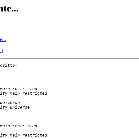
te...
e...
 ]
critto:
