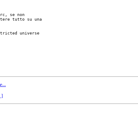
rc, se non

tere tutto su una

tricted universe

e...
 ]