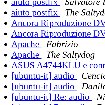
aiuto postfix
Salvatore
aiuto postfix
The Salty
Ancora Riproduzione 
Ancora Riproduzione 
Apache
Fabrizio
Apache
The Saltydog
ASUS A4744KLU e conn
[ubuntu-it] audio
Cenci
[ubuntu-it] audio
Danil
[ubuntu-it] Re: audio
Ni