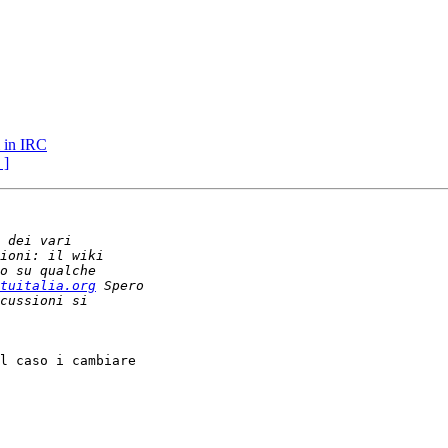
i in IRC
 ]
tuitalia.org
l caso i cambiare 
