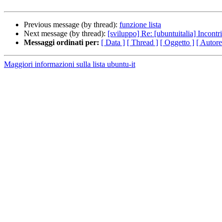
Previous message (by thread):
funzione lista
Next message (by thread):
[sviluppo] Re: [ubuntuitalia] Incontr
Messaggi ordinati per:
[ Data ]
[ Thread ]
[ Oggetto ]
[ Autore
Maggiori informazioni sulla lista ubuntu-it