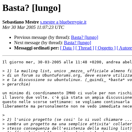
Basta? [lungo]
Sebastiano Mestre
s.mestre a blueberrypie.it
Mer 30 Mar 2005 11:07:23 UTC
Previous message (by thread):
Basta? [lungo]
Next message (by thread):
Basta? [lungo]
Messaggi ordinati per:
[ Data ]
[ Thread ]
[ Oggetto ]
[ Autore
Il giorno mer, 30-03-2005 alle 11:48 +0200, andrea abel
>
>
>
>
un minimo di coordinamento IMHO ci vuole per non rischi
il lavoro due volte. c'è già stata un ampia discussione
questo nelle scorse settimane: se vogliamo continuarla 
liberamente ma personalmente non ne vedo immediata nece
>
>
>
>