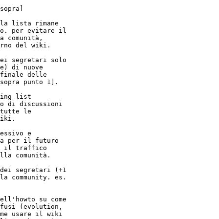
sopra]

la lista rimane

o. per evitare il

a comunità,

rno del wiki. 

ei segretari solo

e) di nuove

finale delle

sopra punto 1]. 

ing list

o di discussioni

tutte le

iki. 

essivo e

a per il futuro

 il traffico

lla comunità.

dei segretari (+1

la community. es.

ell'howto su come

fusi (evolution,

me usare il wiki
