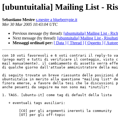
[ubuntuitalia] Mailing List - Ris
Sebastiano Mestre
s.mestre a blueberrypie.it
Mer 30 Mar 2005 10:43:04 UTC
Previous message (by thread):
[ubuntuitalia] Mailing List - Rich
Next message (by thread):
[ubuntuitalia] Mailing List - Risultat
Messaggi ordinati per:
[ Data ]
[ Thread ]
[ Oggetto ]
[ Autore
con 10 voti favorevoli e 6 voti contrari il reply-to va
(prego matt e tutti di verificare il conteggio, visto c
mail manualmente). il cambiamento di assetto verrà effe
di qualche giorno dall'attuale amministratore della mai
di seguito trovate un breve riassunto delle posizioni d
ubuntuitalia in merito alla questione "mailing list" de
finora emerse, a favore della tesi che le discussioni p
anche pesanti da seguire ma non sono mai *inutili*:

1. TAGS. [ubuntu-it] come tag di default della lista 

   + eventuali tags ausiliari: 

	[CO] per gli argomenti inerenti la community

	[OT] per gli off-topic
