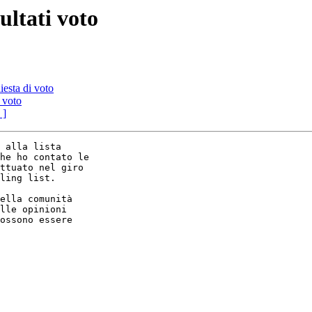
ultati voto
iesta di voto
i voto
 ]
 alla lista

he ho contato le

ttuato nel giro

ling list.

ella comunità

lle opinioni

ossono essere
