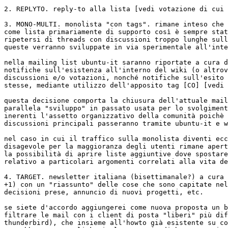
2. REPLYTO. reply-to alla lista [vedi votazione di cui 
3. MONO-MULTI. monolista "con tags". rimane inteso che 
come lista primariamente di supporto così è sempre stat
ripetersi di threads con discussioni troppo lunghe sull
queste verranno sviluppate in via sperimentale all'inte
nella mailing list ubuntu-it saranno riportate a cura d
notifiche sull'esistenza all'interno del wiki (o altrov
discussioni e/o votazioni, nonché notifiche sull'esito 
stesse, mediante utilizzo dell'apposito tag [CO] [vedi 
questa decisione comporta la chiusura dell'attuale mail
parallela "sviluppo" in passato usata per lo svolgiment
inerenti l'assetto organizzativo della comunità poichè 
discussioni principali passeranno tramite ubuntu-it e w
nel caso in cui il traffico sulla monolista diventi ecc
disagevole per la maggioranza degli utenti rimane apert
la possibilità di aprire liste aggiuntive dove spostare
relativo a particolari argomenti correlati alla vita de
4. TARGET. newsletter italiana (bisettimanale?) a cura 
+1) con un "riassunto" delle cose che sono capitate nel
decisioni prese, annuncio di nuovi progetti, etc. 

se siete d'accordo aggiungerei come nuova proposta un b
filtrare le mail con i client di posta "liberi" più dif
thunderbird), che insieme all'howto già esistente su co