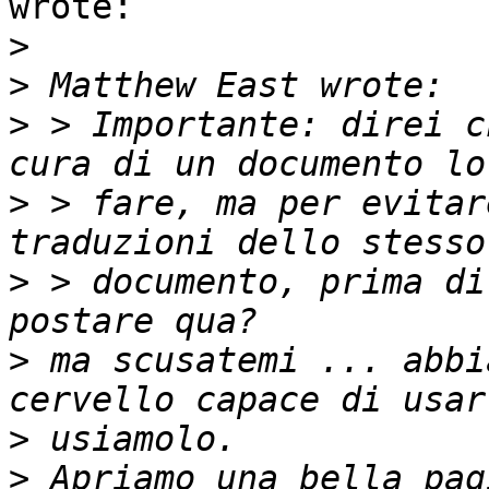
wrote:

>
>
>
 > Importante: direi c
>
 > fare, ma per evitar
>
 > documento, prima di
>
 ma scusatemi ... abbi
>
>
 Apriamo una bella pag