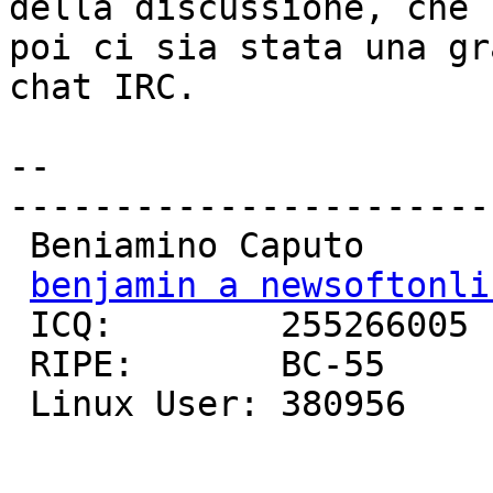
della discussione, che

poi ci sia stata una gr
chat IRC.

-- 

-----------------------
 Beniamino Caputo

benjamin a newsoftonli
 ICQ:        255266005

 RIPE:       BC-55

 Linux User: 380956
