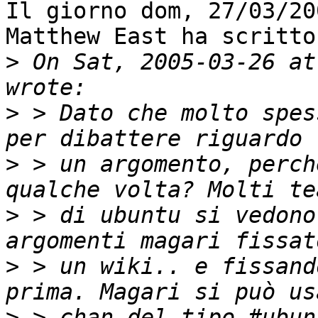
Il giorno dom, 27/03/20
Matthew East ha scritto:
>
 On Sat, 2005-03-26 at
>
 > Dato che molto spes
>
 > un argomento, perch
>
 > di ubuntu si vedono
>
 > un wiki.. e fissand
>
 > chan del tipo #ubun