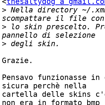
<
thesaltydog a gmail.co
>
 Nella directory ~/.xm
>
 lo skin prescelto. Pr
>
Grazie.

Pensavo funzionasse in 
sicura perchè nella

cartella delle skins c'
non era in formato bmp
