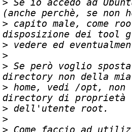
>
 Se io accedo ad Ubunt
>
 capito male, come roo
>
>
>
 Se però voglio sposta
>
 home, vedi /opt, non 
>
>
>
 Come faccio ad utiliz