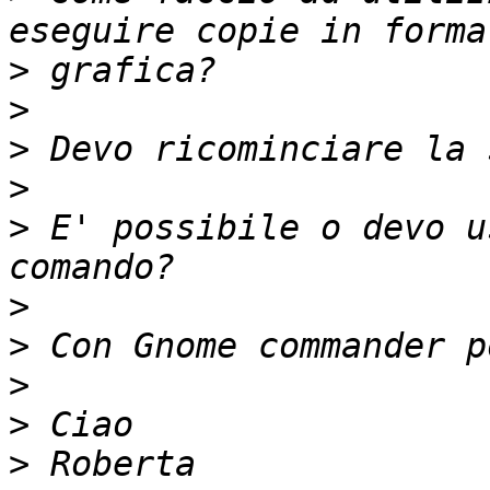
>
>
>
>
>
 E' possibile o devo u
>
>
>
>
>