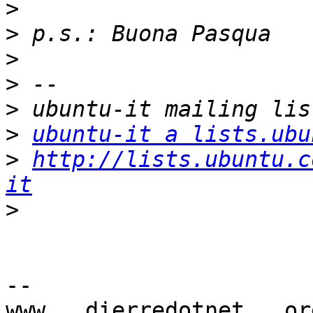
>
>
>
>
>
>
ubuntu-it a lists.ubu
>
http://lists.ubuntu.c
it
>
-- 

www . dierredotnet . org