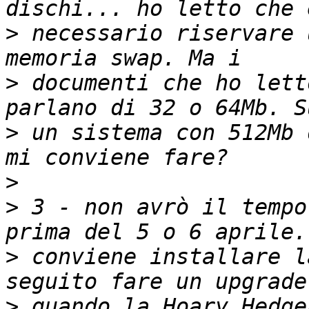
>
 necessario riservare 
>
 documenti che ho lett
>
 un sistema con 512Mb 
>
>
 3 - non avrò il tempo
>
 conviene installare l
>
 quando la Hoary Hedge