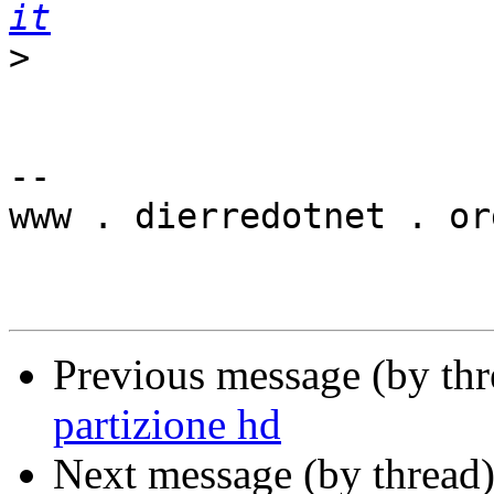
it
>
-- 

www . dierredotnet . org
Previous message (by th
partizione hd
Next message (by thread