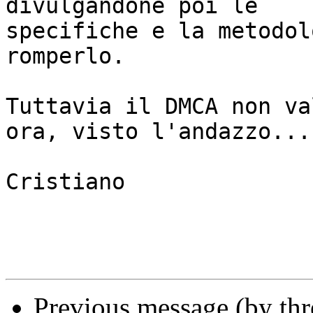
divulgandone poi le

specifiche e la metodol
romperlo.

Tuttavia il DMCA non va
ora, visto l'andazzo...

Cristiano

Previous message (by thr