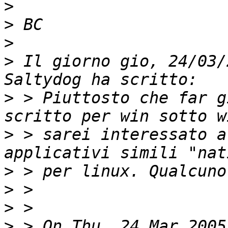
>
>
>
>
 Il giorno gio, 24/03/
>
 > Piuttosto che far g
>
 > sarei interessato a
>
>
>
>
 > On Thu, 24 Mar 2005