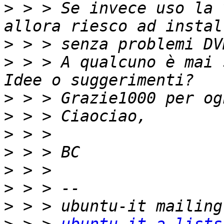
>
 > > Se invece uso la 
>
>
 > > A qualcuno è mai 
>
>
>
>
>
>
>