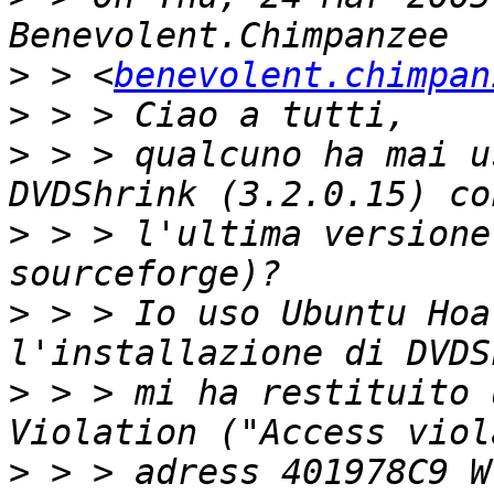
>
 > <
benevolent.chimpan
>
>
 > > qualcuno ha mai u
>
 > > l'ultima versione
>
 > > Io uso Ubuntu Hoa
>
 > > mi ha restituito 
>