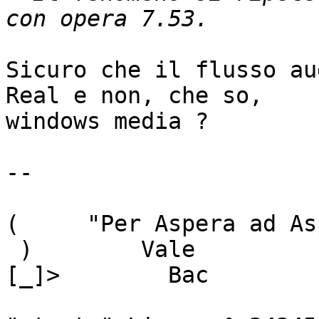
Sicuro che il flusso au
Real e non, che so, 

windows media ?

-- 

(     "Per Aspera ad As
 )        Vale

[_]>        Bac
