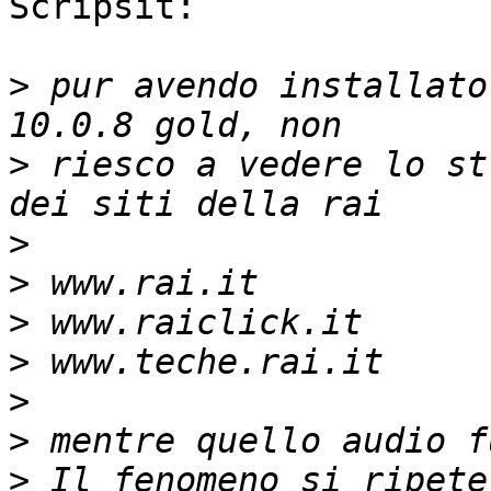
Scripsit:

>
 pur avendo installato
>
 riesco a vedere lo st
>
>
>
>
>
>
>
 Il fenomeno si ripete