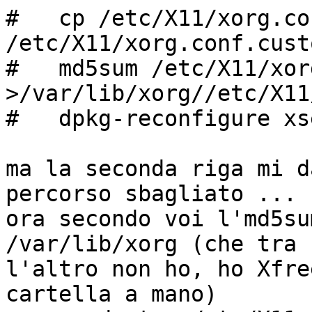
#   cp /etc/X11/xorg.con
/etc/X11/xorg.conf.custo
#   md5sum /etc/X11/xor
>/var/lib/xorg//etc/X11
#   dpkg-reconfigure xs
ma la seconda riga mi d
percorso sbagliato ...

ora secondo voi l'md5su
/var/lib/xorg (che tra

l'altro non ho, ho Xfre
cartella a mano)
