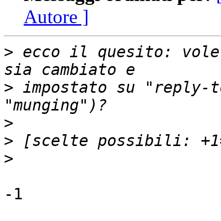
Autore ]
>
 ecco il quesito: vole
>
 impostato su "reply-t
>
>
>
-1
