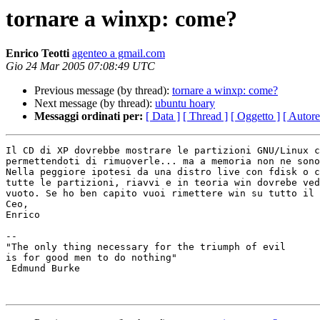
tornare a winxp: come?
Enrico Teotti
agenteo a gmail.com
Gio 24 Mar 2005 07:08:49 UTC
Previous message (by thread):
tornare a winxp: come?
Next message (by thread):
ubuntu hoary
Messaggi ordinati per:
[ Data ]
[ Thread ]
[ Oggetto ]
[ Autore
Il CD di XP dovrebbe mostrare le partizioni GNU/Linux c
permettendoti di rimuoverle... ma a memoria non ne sono
Nella peggiore ipotesi da una distro live con fdisk o c
tutte le partizioni, riavvi e in teoria win dovrebe ved
vuoto. Se ho ben capito vuoi rimettere win su tutto il 
Ceo,

Enrico

-- 

"The only thing necessary for the triumph of evil

is for good men to do nothing"

 Edmund Burke
