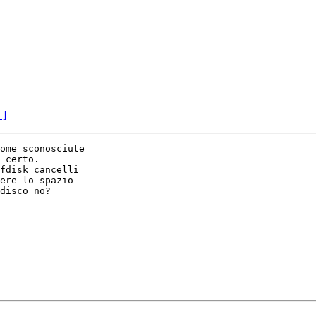
 ]
ome sconosciute

 certo.

fdisk cancelli

ere lo spazio

disco no?
