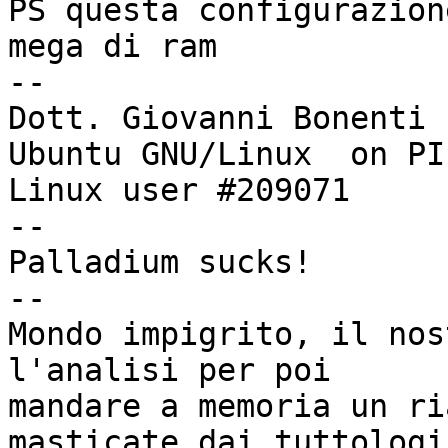
PS questa configurazion
mega di ram 

-- 

Dott. Giovanni Bonenti

Ubuntu GNU/Linux  on PI
Linux user #209071

--

Palladium sucks!

--

Mondo impigrito, il nos
l'analisi per poi

mandare a memoria un ri
masticate dai tuttologi
