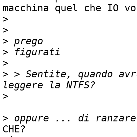
macchina quel che IO vo
>
>
>
>
>
>
 > Sentite, quando avr
>
>
CHE?
