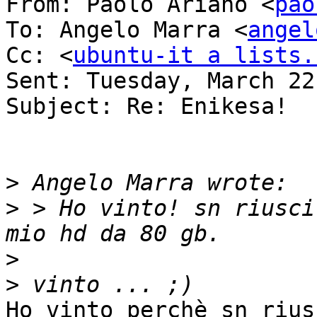
From: Paolo Ariano <
pao
To: Angelo Marra <
angel
Cc: <
ubuntu-it a lists.
Sent: Tuesday, March 22
Subject: Re: Enikesa!

>
>
 > Ho vinto! sn riusci
>
>
Ho vinto perchè sn rius