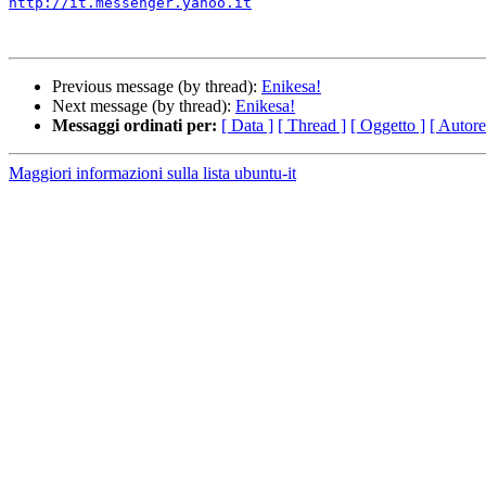
http://it.messenger.yahoo.it
Previous message (by thread):
Enikesa!
Next message (by thread):
Enikesa!
Messaggi ordinati per:
[ Data ]
[ Thread ]
[ Oggetto ]
[ Autore
Maggiori informazioni sulla lista ubuntu-it