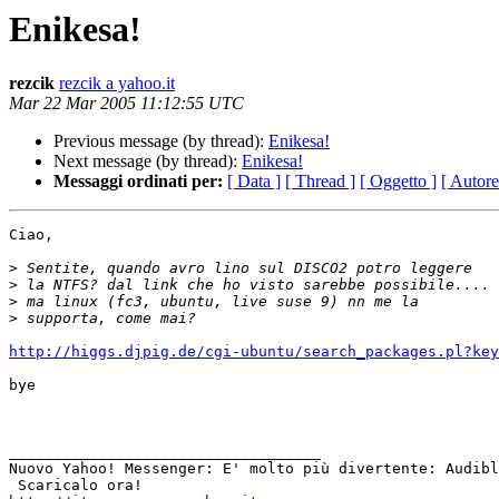
Enikesa!
rezcik
rezcik a yahoo.it
Mar 22 Mar 2005 11:12:55 UTC
Previous message (by thread):
Enikesa!
Next message (by thread):
Enikesa!
Messaggi ordinati per:
[ Data ]
[ Thread ]
[ Oggetto ]
[ Autore
Ciao,

>
>
>
>
http://higgs.djpig.de/cgi-ubuntu/search_packages.pl?key
bye

___________________________________ 

Nuovo Yahoo! Messenger: E' molto più divertente: Audibl