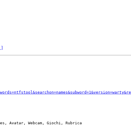
 ]
words=ntfstool&searchon=names&subword=1&version=warty&re
es, Avatar, Webcam, Giochi, Rubrica
