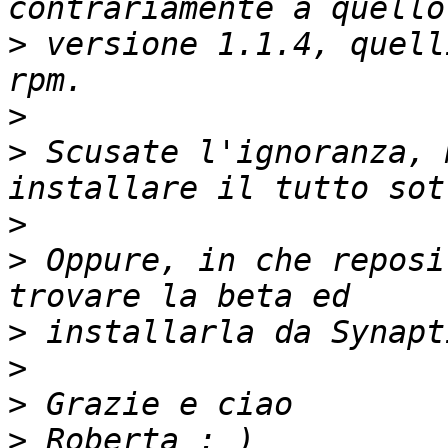
>
 versione 1.1.4, quell
>
>
 Scusate l'ignoranza, 
>
>
 Oppure, in che reposi
>
>
>
>