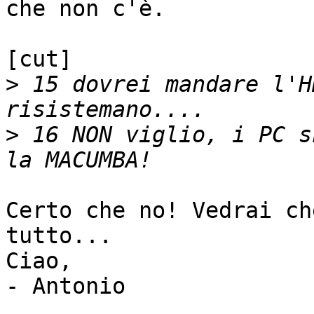
che non c'è.

[cut]

>
 15 dovrei mandare l'H
>
 16 NON viglio, i PC s
Certo che no! Vedrai ch
tutto...

Ciao,

- Antonio
