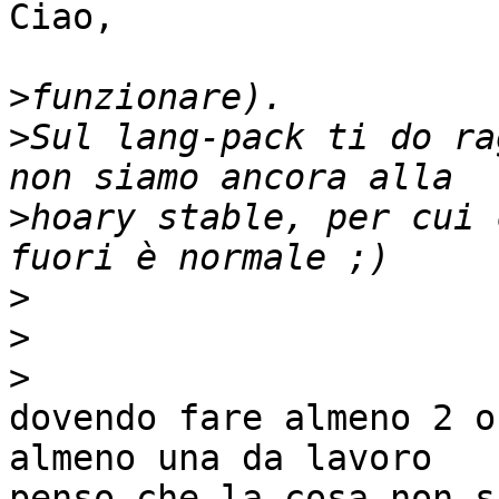
Ciao,

>
>
Sul lang-pack ti do ra
>
hoary stable, per cui 
>
>
>
dovendo fare almeno 2 o
almeno una da lavoro 

penso che la cosa non s