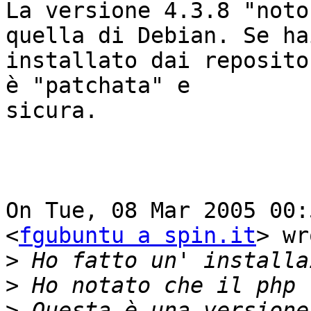
La versione 4.3.8 "noto
quella di Debian. Se hai
installato dai reposito
è "patchata" e

sicura.

On Tue, 08 Mar 2005 00:
<
fgubuntu a spin.it
> wr
>
>
>
 Questa è una versione