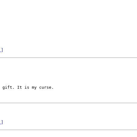
 ]
 gift. It is my curse.

 ]