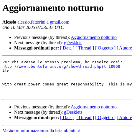
Aggiornamento notturno
Alessio
alessio.fattorini a gmail.com
Gio 10 Mar 2005 07:56:37 UTC
Previous message (by thread):
Aggiornamento notturno
Next message (by thread):
gDesklets
Messaggi ordinati per:
[ Data ]
[ Thread ]
[ Oggetto ]
[ Autore
http://www.ubuntuforums.org/showthread.php?t=18968

Ale

-- 

With great power comes great responsability. This is my
Previous message (by thread):
Aggiornamento notturno
Next message (by thread):
gDesklets
Messaggi ordinati per:
[ Data ]
[ Thread ]
[ Oggetto ]
[ Autore
Maggiori informazioni sulla lista ubuntu-it