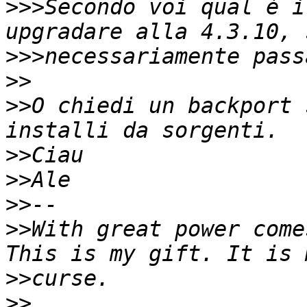
>>>
Secondo voi qual è i
>>>
>>
>>
O chiedi un backport 
>>
>>
>>
>>
With great power come
>>
>>