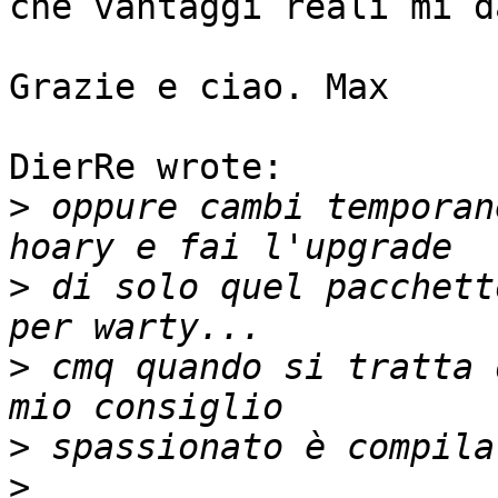
che vantaggi reali mi d
Grazie e ciao. Max

DierRe wrote:

>
 oppure cambi temporan
>
 di solo quel pacchett
>
 cmq quando si tratta 
>
>