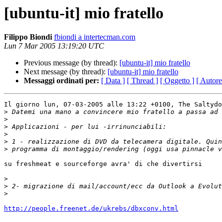
[ubuntu-it] mio fratello
Filippo Biondi
fbiondi a intertecman.com
Lun 7 Mar 2005 13:19:20 UTC
Previous message (by thread):
[ubuntu-it] mio fratello
Next message (by thread):
[ubuntu-it] mio fratello
Messaggi ordinati per:
[ Data ]
[ Thread ]
[ Oggetto ]
[ Autore
Il giorno lun, 07-03-2005 alle 13:22 +0100, The Saltydo
>
>
>
>
>
>
su freshmeat e sourceforge avra' di che divertirsi

>
>
>
http://people.freenet.de/ukrebs/dbxconv.html