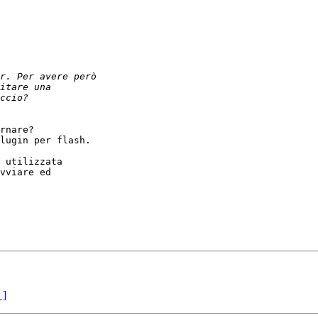
rnare? 

lugin per flash.

 utilizzata

vviare ed

 ]