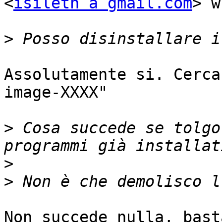
<
isileth a gmail.com
> w
>
Assolutamente si. Cerca
image-XXXX"

>
 Cosa succede se tolgo
>
>
Non succede nulla, bast