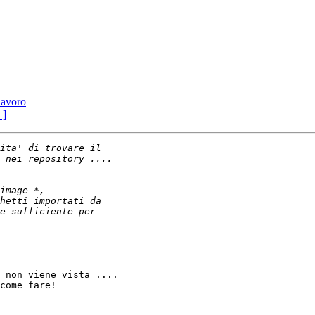
lavoro
 ]
 non viene vista ....

come fare!
