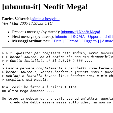
[ubuntu-it] Neofit Mega!
Enrico Valsecchi
admin a hostyle.it
Ven 4 Mar 2005 17:57:33 UTC
Previous message (by thread):
[ubuntu-it] Neofit Mega!
Next message (by thread):
[ubuntu-it] ROMA - Opportunità di 
Messaggi ordinati per:
[ Data ]
[ Thread ]
[ Oggetto ]
[ Autore
>
>
>
>
>
>
>
>
Gia' cosi' ho fatto e funziona tutto!

Un'altra mega domanda ....

Se tolgo la webcam da una porta usb ad un'altra, questa
... credo che debba essere messa sotto udev, ma non so 