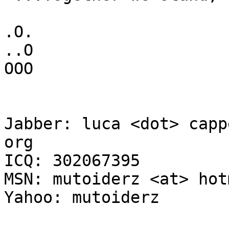
.O.

..O

OOO

Jabber: luca <dot> capp
org

ICQ: 302067395

MSN: mutoiderz <at> hot
Yahoo: mutoiderz
