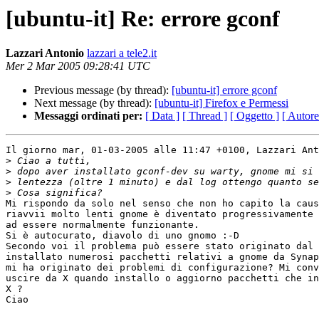
[ubuntu-it] Re: errore gconf
Lazzari Antonio
lazzari a tele2.it
Mer 2 Mar 2005 09:28:41 UTC
Previous message (by thread):
[ubuntu-it] errore gconf
Next message (by thread):
[ubuntu-it] Firefox e Permessi
Messaggi ordinati per:
[ Data ]
[ Thread ]
[ Oggetto ]
[ Autore
Il giorno mar, 01-03-2005 alle 11:47 +0100, Lazzari Ant
>
>
>
>
Mi rispondo da solo nel senso che non ho capito la caus
riavvii molto lenti gnome è diventato progressivamente 
ad essere normalmente funzionante. 

Si è autocurato, diavolo di uno gnomo :-D

Secondo voi il problema può essere stato originato dal 
installato numerosi pacchetti relativi a gnome da Synap
mi ha originato dei problemi di configurazione? Mi conv
uscire da X quando installo o aggiorno pacchetti che in
X ? 

Ciao
