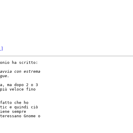
 ]
onio ha scritto:

a, ma dopo 2 o 3

più veloce fino

fatto che ho

tic e quindi ciò

iene sempre

teressano Gnome o
