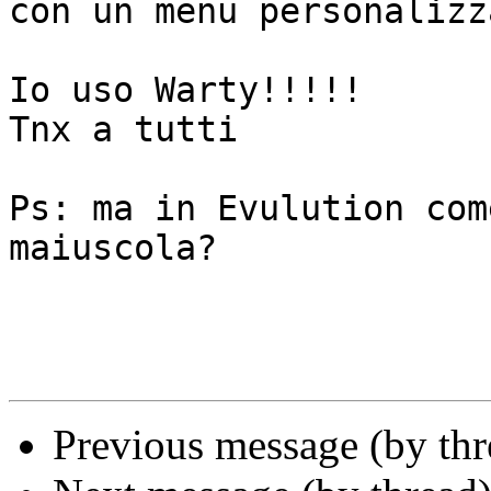
con un menu personalizza
Io uso Warty!!!!!

Tnx a tutti

Ps: ma in Evulution com
maiuscola?

Previous message (by th