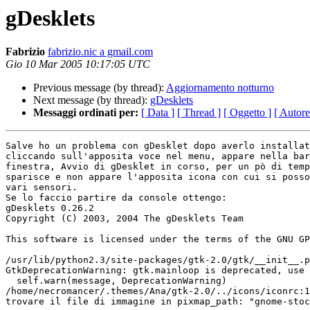
gDesklets
Fabrizio
fabrizio.nic a gmail.com
Gio 10 Mar 2005 10:17:05 UTC
Previous message (by thread):
Aggiornamento notturno
Next message (by thread):
gDesklets
Messaggi ordinati per:
[ Data ]
[ Thread ]
[ Oggetto ]
[ Autore
Salve ho un problema con gDesklet dopo averlo installat
cliccando sull'apposita voce nel menu, appare nella bar
finestra, Avvio di gDesklet in corso, per un pò di temp
sparisce e non appare l'apposita icona con cui si posso
vari sensori.

Se lo faccio partire da console ottengo:

gDesklets 0.26.2

Copyright (C) 2003, 2004 The gDesklets Team

This software is licensed under the terms of the GNU GP
/usr/lib/python2.3/site-packages/gtk-2.0/gtk/__init__.p
GtkDeprecationWarning: gtk.mainloop is deprecated, use 
  self.warn(message, DeprecationWarning)

/home/necromancer/.themes/Ana/gtk-2.0/../icons/iconrc:1
trovare il file di immagine in pixmap_path: "gnome-stoc