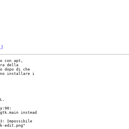
 ]
o con apt,

ra della

o dopo di che

no installare i

L.

y:90:

gtk.main instead

3: Impossibile

k-edit.png"
