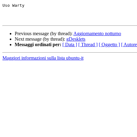
Uso Warty

Previous message (by thread):
Aggiornamento notturno
Next message (by thread):
gDesklets
Messaggi ordinati per:
[ Data ]
[ Thread ]
[ Oggetto ]
[ Autore
Maggiori informazioni sulla lista ubuntu-it